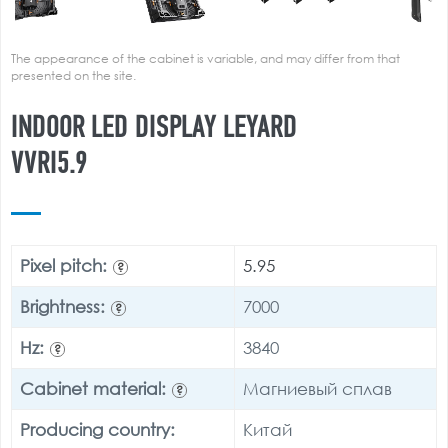
The appearance of the cabinet is variable, and may differ from that
presented on the site.
INDOOR LED DISPLAY LEYARD
VVRI5.9
Pixel pitch:
5.95
?
Brightness:
7000
?
Hz:
3840
?
Cabinet material:
Магниевый сплав
?
Producing country:
Китай