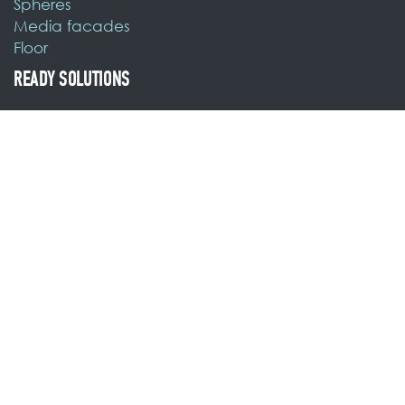
Spheres
Media facades
Floor
READY SOLUTIONS
HD LED display
LED display for TV studio
LED display for the stage
FOR SPORT
LED sports perimeter
CONTACTS