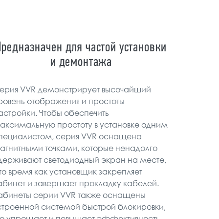
Предназначен для частой установки
и демонтажа
ерия VVR демонстрирует высочайший
ровень отображения и простоты
астройки. Чтобы обеспечить
аксимальную простоту в установке одним
пециалистом, серия VVR оснащена
агнитными точками, которые ненадолго
держивают светодиодный экран на месте,
 то время как установщик закрепляет
абинет и завершает прокладку кабелей.
абинеты серии VVR также оснащены
строенной системой быстрой блокировки,
то упрощает и повышает эффективность