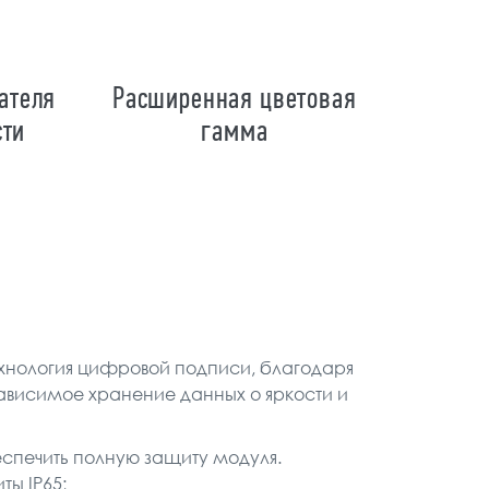
ателя
Расширенная цветовая
сти
гамма
хнология цифровой подписи, благодаря
ависимое хранение данных о яркости и
еспечить полную защиту модуля.
ты IP65;