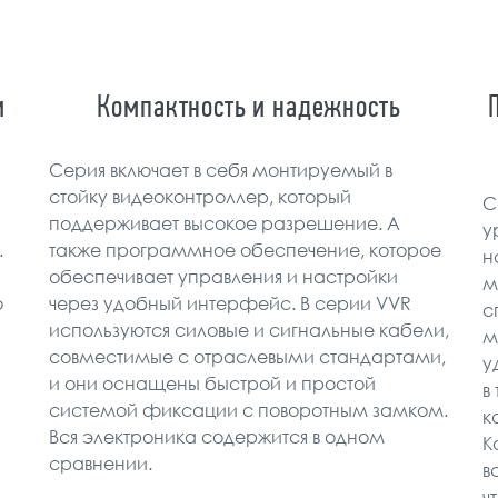
и
Компактность и надежность
Серия включает в себя монтируемый в
стойку видеоконтроллер, который
С
поддерживает высокое разрешение. А
у
.
также программное обеспечение, которое
н
обеспечивает управления и настройки
м
о
через удобный интерфейс. В серии VVR
с
используются силовые и сигнальные кабели,
м
совместимые с отраслевыми стандартами,
у
и они оснащены быстрой и простой
в
системой фиксации с поворотным замком.
к
Вся электроника содержится в одном
К
сравнении.
в
ч