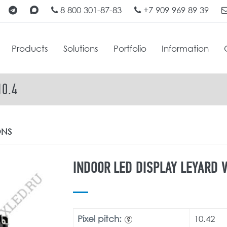
8 800 301-87-83
+7 909 969 89 39
Products
Solutions
Portfolio
Information
10.4
ONS
INDOOR LED DISPLAY LEYARD V
Pixel pitch:
10.42
?