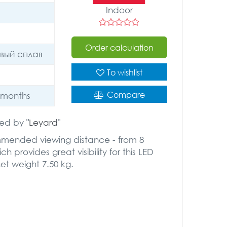
Indoor
Order calculation
вый сплав
To wishlist
Compare
 months
ed by "
Leyard
"
mmended viewing distance - from 8
h provides great visibility for this LED
et weight 7.50 kg.