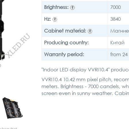
Brightness:
7000
?
Hz:
3840
?
Cabinet material:
Магние
?
Producing country:
Китай
Warranty period:
from 24
"Indoor LED display VVRI10.4" produc
VVRI10.4 10.42 mm pixel pitch, reco
meters. Brightness - 7000 candels, whic
screen even in sunny weather. Cabin
r from that